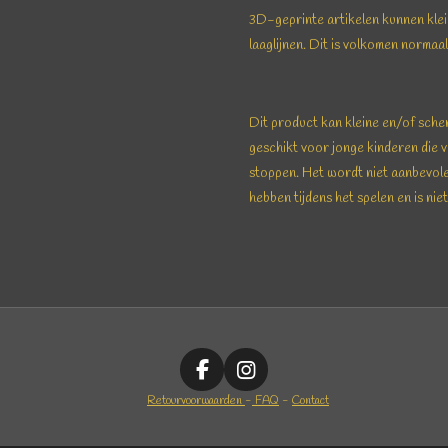
3D-geprinte artikelen kunnen kle
laaglijnen. Dit is volkomen normaal
Dit product kan kleine en/of sche
geschikt voor jonge kinderen die
stoppen. Het wordt niet aanbevole
hebben tijdens het spelen en is ni
F
I
a
n
anted3dprint
Retourvoorwaarden
-
FAQ
-
Contact
c
s
e
t