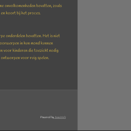
ine onvolkomenheden bevatten, zoals
 en hoort bij het proces.
rpe onderdelen bevatten. Het is niet
 voorwerpen in hun mond kunnen
n voor kinderen die toezicht nodig
et ontworpen voor ruig spelen.
Powered by
JouwWeb