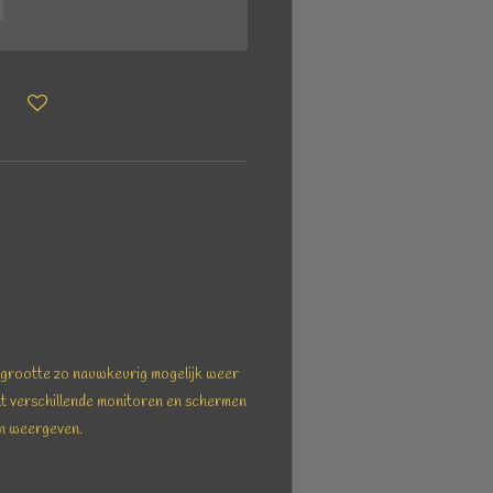
e grootte zo nauwkeurig mogelijk weer
at verschillende monitoren en schermen
en weergeven.