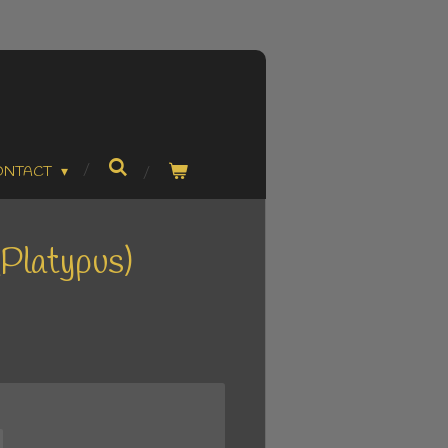
ONTACT
(Platypus)