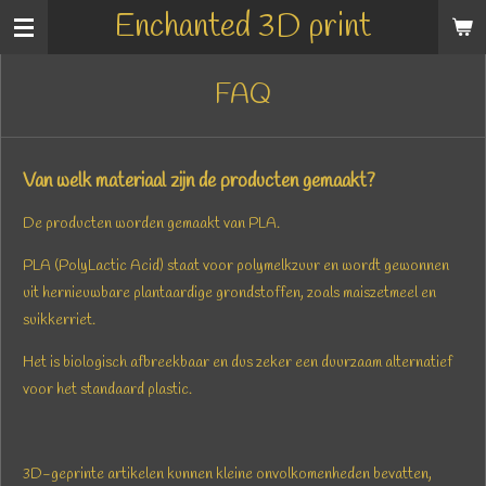
Enchanted 3D print
Ga
direct
naar
FAQ
de
hoofdinhoud
Van welk materiaal zijn de producten gemaakt?
De producten worden gemaakt van PLA.
PLA (
PolyLactic Acid)
staat voor polymelkzuur en wordt gewonnen
uit hernieuwbare plantaardige grondstoffen, zoals maiszetmeel en
suikkerriet.
Het is biologisch afbreekbaar en dus zeker een duurzaam alternatief
voor het standaard plastic.
3D-geprinte artikelen kunnen kleine onvolkomenheden bevatten,