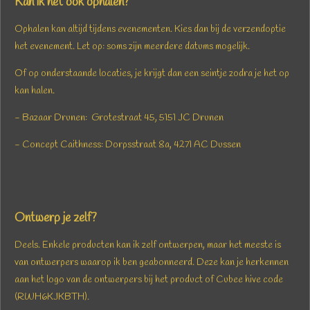
Kan ik het ook ophalen?
Ophalen kan altijd tijdens evenementen. Kies dan bij de verzendoptie
het eve
nement. Let op: soms zijn meerdere datums mogelijk.
Of op onderstaande locaties, je krijgt dan een seintje zodra je het op
kan halen.
-
Bazaar Drunen: Grotestraat 45, 5151 JC Drunen
- Concept Caithness: Dorpsstraat 8a, 4271 AC Dussen
Ontwerp je zelf?
Deels. Enkele producten kan ik zelf ontwerpen, maar het meeste is
van ontwerpers waarop ik ben geabonneerd. Deze kan je herkennen
aan het logo van de ontwerpers bij het product of Cubee hive code
(
RWH6KJKBTH).